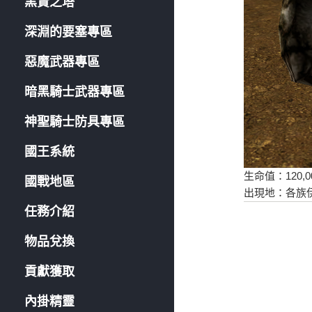
黑賢之塔
深淵的要塞專區
惡魔武器專區
暗黑騎士武器專區
神聖騎士防具專區
國王系統
生命值：120,0
國戰地區
出現地：各族伊
任務介紹
物品兌換
貢獻獲取
內掛精靈