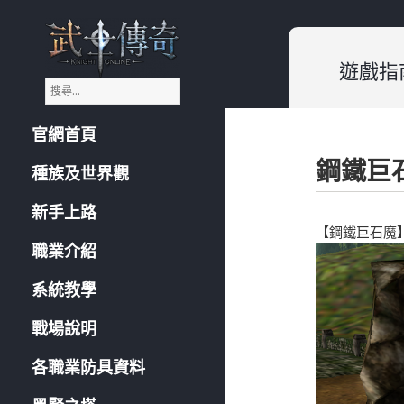
遊戲指
搜
《武士傳奇:Knight
尋
Online》遊戲指南
關
官網首頁
鍵
字
鋼鐵巨
:
種族及世界觀
新手上路
【鋼鐵巨石魔
職業介紹
系統教學
戰場說明
各職業防具資料