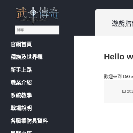
遊戲指
搜
《武士傳奇:Knight
尋
Online》遊戲指南
關
官網首頁
鍵
字
Hello 
:
種族及世界觀
新手上路
歡迎來到
DiG
職業介紹
發
201
系統教學
佈
於
戰場說明
各職業防具資料